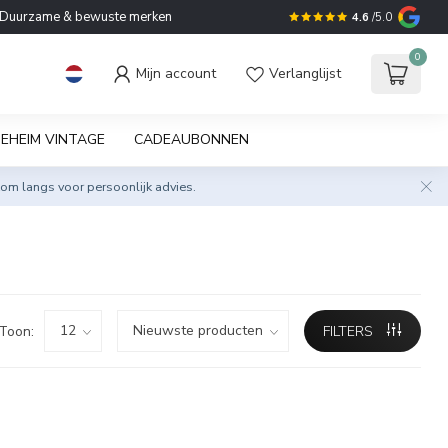
Duurzame & bewuste merken
4.6
/5.0
0
Mijn account
Verlanglijst
EHEIM VINTAGE
CADEAUBONNEN
om langs voor persoonlijk advies.
Toon:
FILTERS