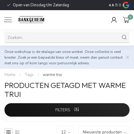
Open van Dinsdag t/m Zaterdag
Duurzame & 
4.6
/5.0
0
MENU
Onze webshop is de etalage van onze winkel. Onze collectie is veel
breder. Zoek je een bepaalde kleur of maat, neem dan gerust
contact
met ons op
of kom langs voor persoonlijk advies.
Home
/
Tags
/
warme trui
PRODUCTEN GETAGD MET WARME
TRUI
FILTERS