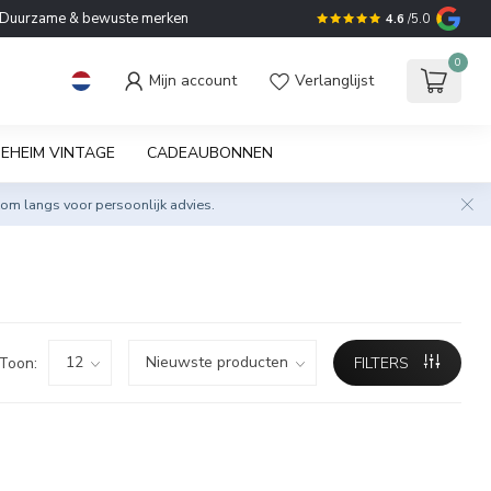
Duurzame & bewuste merken
4.6
/5.0
0
Mijn account
Verlanglijst
EHEIM VINTAGE
CADEAUBONNEN
om langs voor persoonlijk advies.
Toon:
FILTERS