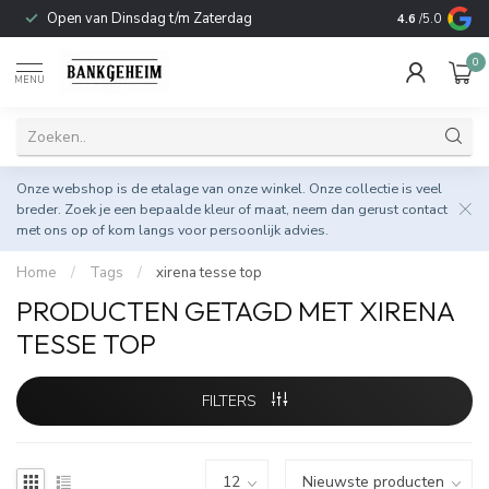
Open van Dinsdag t/m Zaterdag
Duurzame & 
4.6
/5.0
0
MENU
Onze webshop is de etalage van onze winkel. Onze collectie is veel
breder. Zoek je een bepaalde kleur of maat, neem dan gerust
contact
met ons op
of kom langs voor persoonlijk advies.
Home
/
Tags
/
xirena tesse top
PRODUCTEN GETAGD MET XIRENA
TESSE TOP
FILTERS