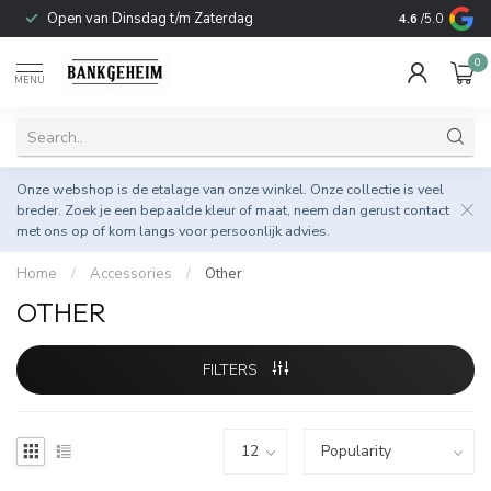
Open van Dinsdag t/m Zaterdag
Duurzame & 
4.6
/5.0
0
MENU
Onze webshop is de etalage van onze winkel. Onze collectie is veel
breder. Zoek je een bepaalde kleur of maat, neem dan gerust
contact
met ons op
of kom langs voor persoonlijk advies.
Home
/
Accessories
/
Other
OTHER
FILTERS