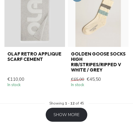
OLAF RETRO APPLIQUE
GOLDEN GOOSE SOCKS
SCARF CEMENT
HIGH
RIB/STRIPES/RIPPED V
WHITE / GREY
€110,00
€45,50
€65,00
In stock
In stock
Showing
1
-
12
of 45
SHOW MORE