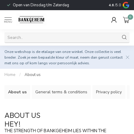
Open van Dinsdag t/m Zaterdag
Duurzame & 
4.6
/5.0
0
MENU
Onze webshop is de etalage van onze winkel. Onze collectie is veel
breder. Zoek je een bepaalde kleur of maat, neem dan gerust
contact
met ons op
of kom langs voor persoonlijk advies.
Home
/
About us
About us
General terms & conditions
Privacy policy
P
ABOUT US
HEY!
THE STRENGTH OF BANKGEHEIM LIES WITHIN THE