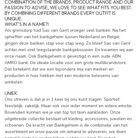
COMBINATION OF THE BRANDS, PRODUCT RANGE AND OUR
PASSION TO ADVISE, WE LOVE TO SEE WHAT FITS YOU BEST.
BY COMBINING DIFFERENT BRANDS EVERY OUTFIT IS
UNIQUE.
WHAT’S IN A NAME?!
Als grensdorp had Sas van Gent vroeger veel banken. Na het
opheffen van het bankgeheim tussen Nederland en België,
gingen deze banken stap voor stap weg. Zo bleef Sas van Gent
achter met veel leegstaande bankgebouwen. En kwamen wij aan
onze naam. Ook Bankgeheim is gevestigd in een oude ABN
AMRO bank. De ideale locatie voor een grote multibrandstore.
Dat betekent dat we een bijzondere mix van merken en
producten in huis hebben met een moderne belevenis van
winkelen.
UNIEK
Ons streven is dat je in 1 keer bij ons kunt slagen. Sportief,
feestelijk, zakelijk. Maar ook voor ieder moment en iedere emotie.
Bovendien kunnen we je van top tot teen aankleden. Onze
uitgebreide collectie bestaat uit kleding, accessoires, juwelen en
schoenen. De kracht van Bankgeheim is de combinatie van het
assortiment en onze passie om iemand te adviseren, we doen