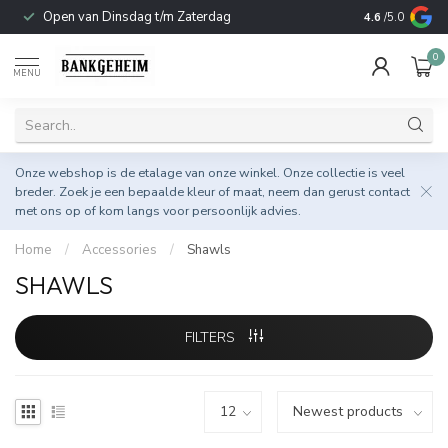
Open van Dinsdag t/m Zaterdag
Duurzame & 
4.6
/5.0
0
MENU
Onze webshop is de etalage van onze winkel. Onze collectie is veel
breder. Zoek je een bepaalde kleur of maat, neem dan gerust
contact
met ons op
of kom langs voor persoonlijk advies.
Home
/
Accessories
/
Shawls
SHAWLS
FILTERS