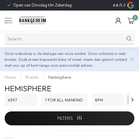
Open van Dinsdag t/m Zaterdag
Duurzame & 
4.6
/5.0
0
MENU
Onze webshop is de etalage van onze winkel. Onze collectie is veel
breder. Zoek je een bepaalde kleur of maat, neem dan gerust
contact
met ons op
of kom langs voor persoonlijk advies.
Home
/
Brands
/
Hemisphere
HEMISPHERE
6397
7 FOR ALL MANKIND
8PM
AIA
FILTERS