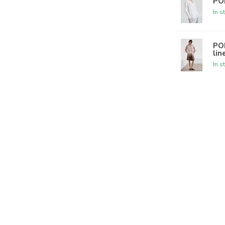
PO
In s
PO
lin
In s