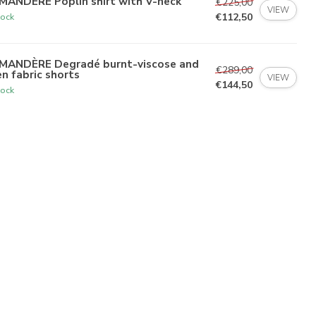
MANDÈRE Poplin shirt with V-neck
€225,00
VIEW
€112,50
tock
MANDÈRE Degradé burnt-viscose and
€289,00
en fabric shorts
VIEW
€144,50
tock