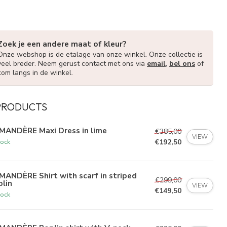
Zoek je een andere maat of kleur?
Onze webshop is de etalage van onze winkel. Onze collectie is
veel breder. Neem gerust contact met ons via
email
,
bel ons
of
kom langs in de winkel.
PRODUCTS
MANDÈRE Maxi Dress in lime
€385,00
VIEW
€192,50
tock
ANDÈRE Shirt with scarf in striped
€299,00
lin
VIEW
€149,50
tock