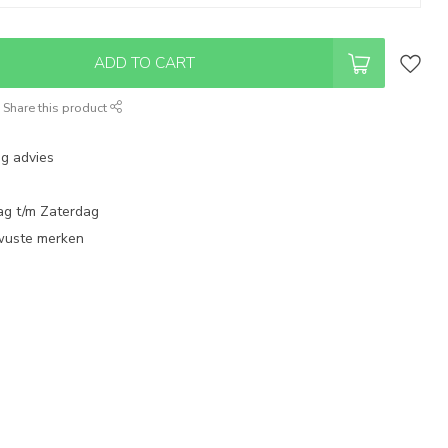
ADD TO CART
Share this product
ng advies
ag t/m Zaterdag
wuste merken