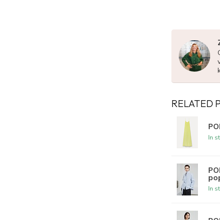
RELATED 
PO
In s
POM
pop
In s