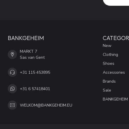
BANKGEHEIM
CATEGOR
New
MARKT 7
Clothing
Sas van Gent
Shoes
+31 115 453895
Accessories
Brands
+31 6 57418401
Sale
BANKGEHEIM
WELKOM@BANKGEHEIM.EU