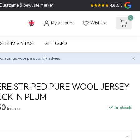
Duurzame & bewuste merken
4.6
/5.0
0
My account
Wishlist
GEHEIM VINTAGE
GIFT CARD
om langs voor persoonlijk advies.
E STRIPED PURE WOOL JERSEY
CK IN PLUM
50
In stock
Incl. tax