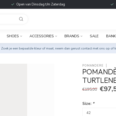
Open van Dinsdag t/m Zaterdag
SHOES
ACCESSORIES
BRANDS
SALE
BANK
. Zoek je een bepaalde kleur of maat, neem dan gerust
contact met ons op
of k
POMANDÈRE
POMANDÈR
TURTLENE
€97,
€195,00
Size:
*