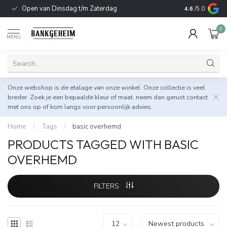
Open van Dinsdag t/m Zaterdag
Duurzame & 
4.6
/5.0
0
MENU
Onze webshop is de etalage van onze winkel. Onze collectie is veel
breder. Zoek je een bepaalde kleur of maat, neem dan gerust
contact
met ons op
of kom langs voor persoonlijk advies.
Home
/
Tags
/
basic overhemd
PRODUCTS TAGGED WITH BASIC
OVERHEMD
FILTERS