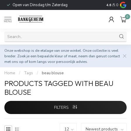
Open van Dinsdag t/m Zaterdag
Duurzame & 
4.6
/5.0
0
MENU
Onze webshop is de etalage van onze winkel. Onze collectie is veel
breder. Zoek je een bepaalde kleur of maat, neem dan gerust
contact
met ons op
of kom langs voor persoonlijk advies.
Home
/
Tags
/
beau blouse
PRODUCTS TAGGED WITH BEAU
BLOUSE
FILTERS