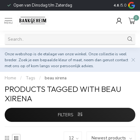
Open van Dinsdag t/m Zaterdag
Duurzame & 
4.6
/5.0
0
MENU
Onze webshop is de etalage van onze winkel. Onze collectie is veel
breder. Zoek je een bepaalde kleur of maat, neem dan gerust
contact
met ons op
of kom langs voor persoonlijk advies.
Home
/
Tags
/
beau xirena
PRODUCTS TAGGED WITH BEAU
XIRENA
FILTERS