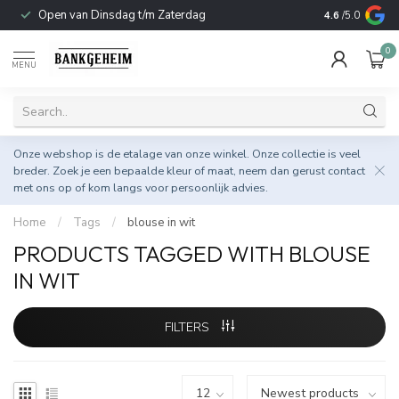
Open van Dinsdag t/m Zaterdag
Duurzame & 
4.6
/5.0
0
MENU
Onze webshop is de etalage van onze winkel. Onze collectie is veel
breder. Zoek je een bepaalde kleur of maat, neem dan gerust
contact
met ons op
of kom langs voor persoonlijk advies.
Home
/
Tags
/
blouse in wit
PRODUCTS TAGGED WITH BLOUSE
IN WIT
FILTERS