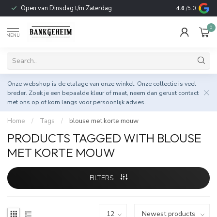
Open van Dinsdag t/m Zaterdag
Duurzame & 
4.6
/5.0
0
MENU
Onze webshop is de etalage van onze winkel. Onze collectie is veel
breder. Zoek je een bepaalde kleur of maat, neem dan gerust
contact
met ons op
of kom langs voor persoonlijk advies.
Home
/
Tags
/
blouse met korte mouw
PRODUCTS TAGGED WITH BLOUSE
MET KORTE MOUW
FILTERS