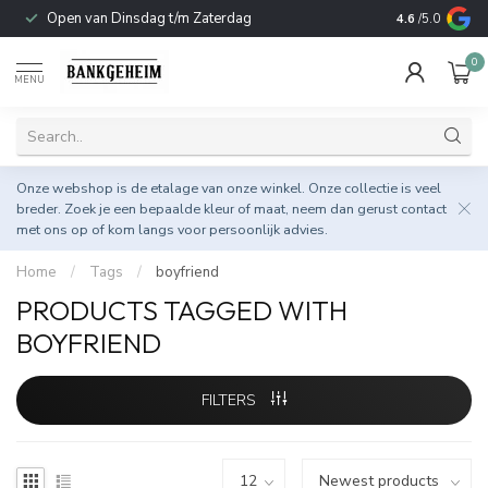
Open van Dinsdag t/m Zaterdag
Duurzame & 
4.6
/5.0
0
MENU
Onze webshop is de etalage van onze winkel. Onze collectie is veel
breder. Zoek je een bepaalde kleur of maat, neem dan gerust
contact
met ons op
of kom langs voor persoonlijk advies.
Home
/
Tags
/
boyfriend
PRODUCTS TAGGED WITH
BOYFRIEND
FILTERS