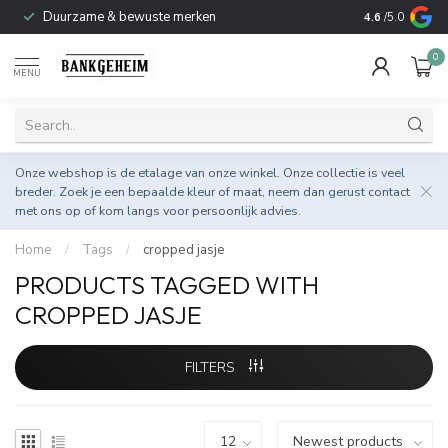
Duurzame & bewuste merken
4.6
/5.0
0
MENU
Onze webshop is de etalage van onze winkel. Onze collectie is veel
breder. Zoek je een bepaalde kleur of maat, neem dan gerust
contact
met ons op
of kom langs voor persoonlijk advies.
Home
/
Tags
/
cropped jasje
PRODUCTS TAGGED WITH
CROPPED JASJE
FILTERS