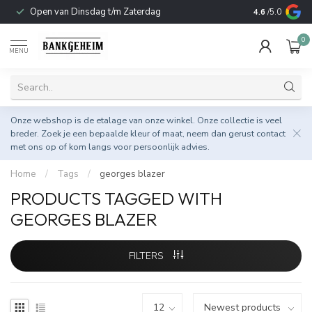
Open van Dinsdag t/m Zaterdag
Duurzame & 
4.6
/5.0
0
MENU
Onze webshop is de etalage van onze winkel. Onze collectie is veel
breder. Zoek je een bepaalde kleur of maat, neem dan gerust
contact
met ons op
of kom langs voor persoonlijk advies.
Home
/
Tags
/
georges blazer
PRODUCTS TAGGED WITH
GEORGES BLAZER
FILTERS