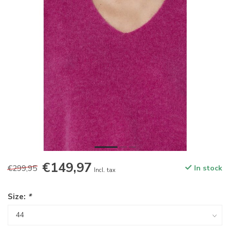
€149,97
€299,95
In stock
Incl. tax
Size:
*