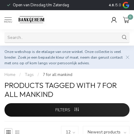
Open van Dinsdag t/m Zaterdag
Duurzame & 
4.6
/5.0
0
MENU
Onze webshop is de etalage van onze winkel. Onze collectie is veel
breder. Zoek je een bepaalde kleur of maat, neem dan gerust
contact
met ons op
of kom langs voor persoonlijk advies.
Home
/
Tags
/
7 for all mankind
PRODUCTS TAGGED WITH 7 FOR
ALL MANKIND
FILTERS