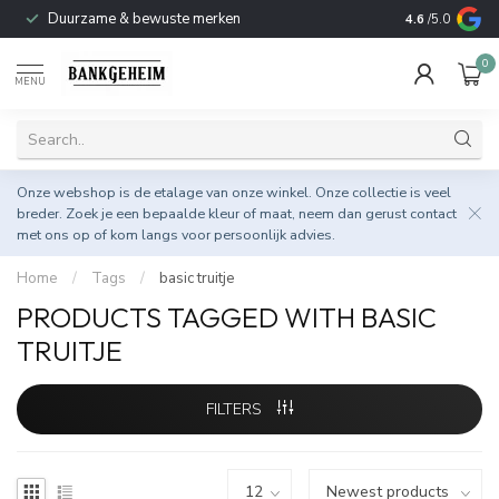
Duurzame & bewuste merken
4.6
/5.0
0
MENU
Onze webshop is de etalage van onze winkel. Onze collectie is veel
breder. Zoek je een bepaalde kleur of maat, neem dan gerust
contact
met ons op
of kom langs voor persoonlijk advies.
Home
/
Tags
/
basic truitje
PRODUCTS TAGGED WITH BASIC
TRUITJE
FILTERS