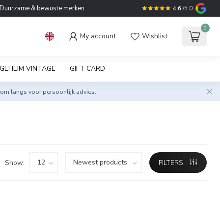
Duurzame & bewuste merken
4.6
/5.0
0
My account
Wishlist
GEHEIM VINTAGE
GIFT CARD
om langs voor persoonlijk advies.
Show:
FILTERS