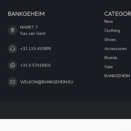
BANKGEHEIM
CATEGOR
New
MARKT 7
Clothing
Sas van Gent
Shoes
+31 115 453895
Accessories
Brands
+31 6 57418401
Sale
BANKGEHEIM
WELKOM@BANKGEHEIM.EU