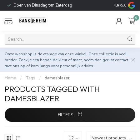
Open van Dinsdag t/m Zaterdag
Duurzame & 
4.6
/5.0
0
MENU
Onze webshop is de etalage van onze winkel. Onze collectie is veel
breder. Zoek je een bepaalde kleur of maat, neem dan gerust
contact
met ons op
of kom langs voor persoonlijk advies.
Home
/
Tags
/
damesblazer
PRODUCTS TAGGED WITH
DAMESBLAZER
FILTERS