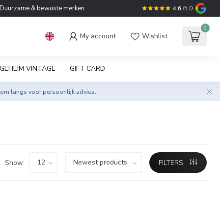
Duurzame & bewuste merken
4.6
/5.0
0
My account
Wishlist
GEHEIM VINTAGE
GIFT CARD
om langs voor persoonlijk advies.
Show:
FILTERS