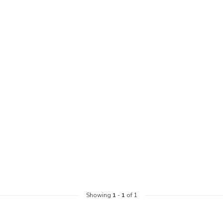
Showing
1
-
1
of 1