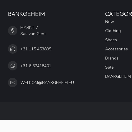
BANKGEHEIM
CATEGOR
New
MARKT 7
Clothing
Sas van Gent
Shoes
+31 115 453895
Accessories
Brands
+31 6 57418401
Sale
BANKGEHEIM
WELKOM@BANKGEHEIM.EU