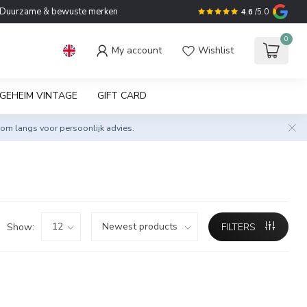
Duurzame & bewuste merken
4.6
/5.0
0
My account
Wishlist
GEHEIM VINTAGE
GIFT CARD
om langs voor persoonlijk advies.
Show:
FILTERS