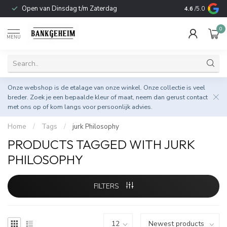
Open van Dinsdag t/m Zaterdag
Duurzame & 
4.6
/5.0
0
MENU
Onze webshop is de etalage van onze winkel. Onze collectie is veel
breder. Zoek je een bepaalde kleur of maat, neem dan gerust
contact
met ons op
of kom langs voor persoonlijk advies.
Home
/
Tags
/
jurk Philosophy
PRODUCTS TAGGED WITH JURK
PHILOSOPHY
FILTERS