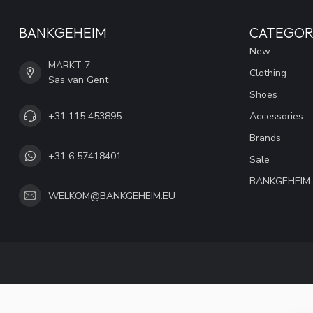
BANKGEHEIM
CATEGOR
New
MARKT 7
Clothing
Sas van Gent
Shoes
+31 115 453895
Accessories
Brands
+31 6 57418401
Sale
BANKGEHEIM
WELKOM@BANKGEHEIM.EU