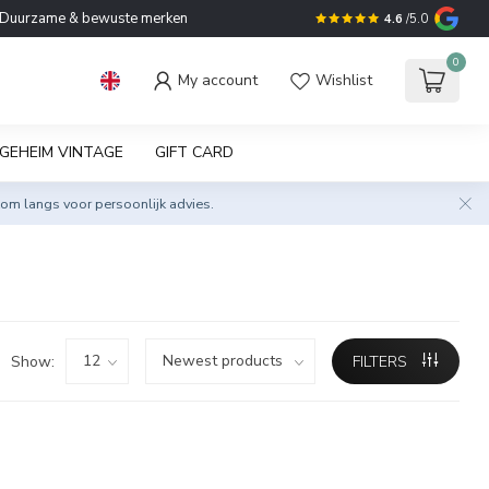
Duurzame & bewuste merken
4.6
/5.0
0
My account
Wishlist
GEHEIM VINTAGE
GIFT CARD
om langs voor persoonlijk advies.
Show:
FILTERS