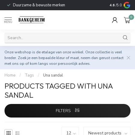
Duurzame & bewuste merken
4.6
/5.0
0
MENU
Onze webshop is de etalage van onze winkel. Onze collectie is veel
breder. Zoek je een bepaalde kleur of maat, neem dan gerust
contact
met ons op
of kom langs voor persoonlijk advies.
Home
/
Tags
/
Una sandal
PRODUCTS TAGGED WITH UNA
SANDAL
FILTERS