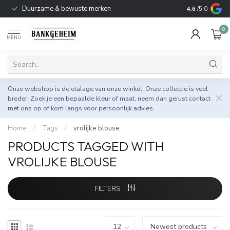
Duurzame & bewuste merken
4.6
/5.0
0
MENU
Onze webshop is de etalage van onze winkel. Onze collectie is veel
breder. Zoek je een bepaalde kleur of maat, neem dan gerust
contact
met ons op
of kom langs voor persoonlijk advies.
Home
/
Tags
/
vrolijke blouse
PRODUCTS TAGGED WITH
VROLIJKE BLOUSE
FILTERS